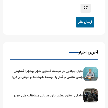
ارسال نظر
آخرین اخبار
تحول بنیادین در توسعه فضایی شهر بوشهر؛ گشایش
اراضی نظامی و گذار به توسعه هوشمند و مبتنی بر دریا
آمادگی استان بوشهر برای میزبانی مسابقات ملی جودو