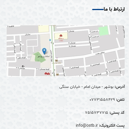
ارتباط با ما
آدرس:
بوشهر - میدان امام - خیابان سنگی
تلفن:
07731558429
کد پستی:
7515737715
پست الکترونیک:
info@ostb.ir