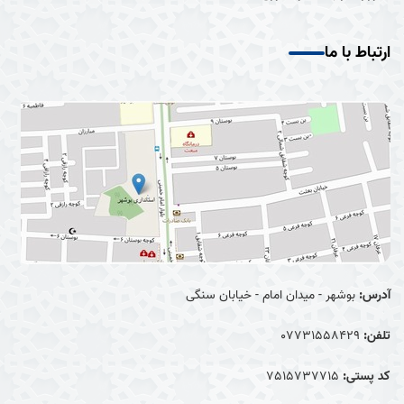
ارتباط با ما
آدرس:
بوشهر - میدان امام - خیابان سنگی
تلفن:
07731558429
کد پستی:
7515737715