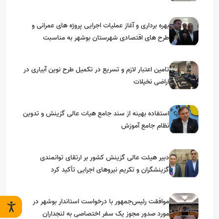
بهره برداری و آغاز عملیات اجرایی پروژه های عمرانی و
طرح های اقتصادی شهرستان بوشهر به مناسبت
گرامیداشت دهه مبارک فجر
تامین اعتبار لازم و تسریع در تکمیل طرح نوین آبیاری در
اراضی نخیلات
استفاده بهینه از سند جامع هیات عالی گزینش و‌ تدوین
نظام جامع آموزش
دبیر هیئت عالی گزینش کشور بر ارتقای توانمندی
گزینشگران و تکریم نیروهای اجرایی تأکید کرد
موافقت رئیس‌جمهور با درخواست استاندار بوشهر در
مورد صدور مجوز یک سفر اختصاصی به لنجداران