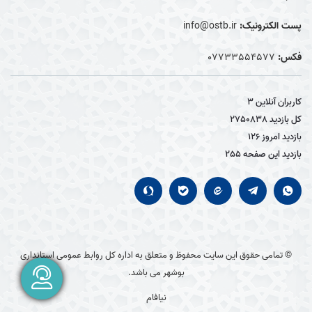
پست الکترونیک:
info@ostb.ir
فکس:
07733554577
کاربران آنلاین
3
کل بازدید
2750838
بازدید امروز
126
بازدید این صفحه
255
© تمامی حقوق این سایت محفوظ و متعلق به اداره کل روابط عمومی استانداری
بوشهر می باشد.
نیافام