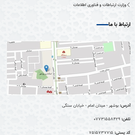
وزارت ارتباطات و فناوری اطلاعات
ارتباط با ما
آدرس:
بوشهر - میدان امام - خیابان سنگی
تلفن:
07731558429
کد پستی:
7515737715