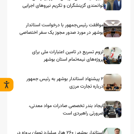
توانمندی گزینشگران و تکریم نیروهای اجرایی
تأکید کرد
موافقت رئیس‌جمهور با درخواست استاندار
بوشهر در مورد صدور مجوز یک سفر اختصاصی
به لنجداران استان‌های جنوبی
لزوم تسریع در تامین اعتبارات ملی برای
پروژه‌های نیمه‌تمام استان بوشهر
۲ پیشنهاد استاندار بوشهر به رئیس جمهور
درباره تجارت مرزی
ایجاد بندر تخصصی صادرات مواد معدنی،
ضرورتی راهبردی است
استاندار بوشهر: ۲۶۰ هزار میلیارد تومان پروژه در