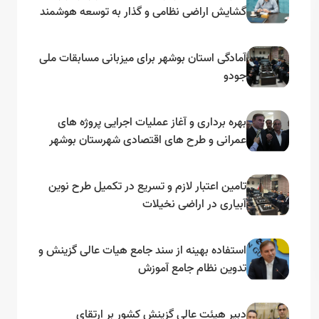
گشایش اراضی نظامی و گذار به توسعه هوشمند
و مبتنی بر دریا
آمادگی استان بوشهر برای میزبانی مسابقات ملی
جودو
بهره برداری و آغاز عملیات اجرایی پروژه های
عمرانی و طرح های اقتصادی شهرستان بوشهر
به مناسبت گرامیداشت دهه مبارک فجر
تامین اعتبار لازم و تسریع در تکمیل طرح نوین
آبیاری در اراضی نخیلات
استفاده بهینه از سند جامع هیات عالی گزینش و‌
تدوین نظام جامع آموزش
دبیر هیئت عالی گزینش کشور بر ارتقای