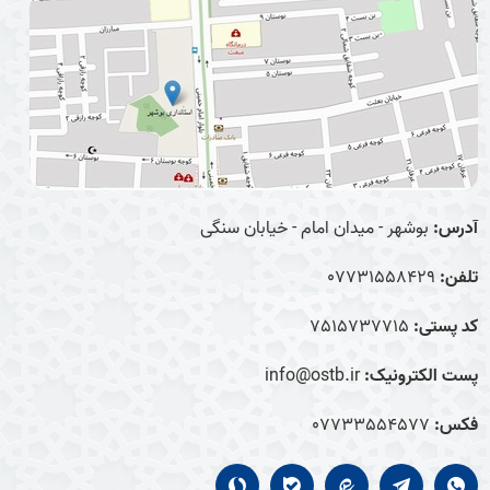
آدرس:
بوشهر - میدان امام - خیابان سنگی
تلفن:
07731558429
کد پستی:
7515737715
پست الکترونیک:
info@ostb.ir
فکس:
07733554577