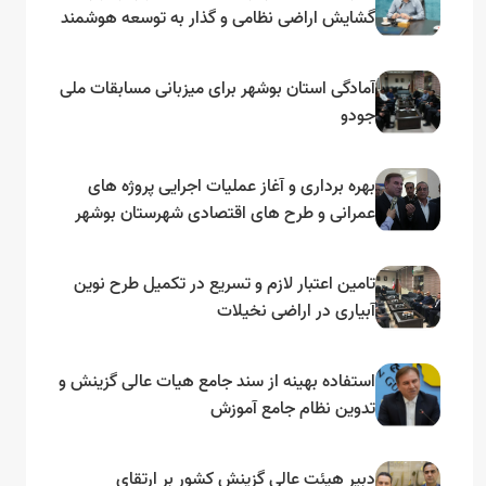
گشایش اراضی نظامی و گذار به توسعه هوشمند
و مبتنی بر دریا
آمادگی استان بوشهر برای میزبانی مسابقات ملی
جودو
بهره برداری و آغاز عملیات اجرایی پروژه های
عمرانی و طرح های اقتصادی شهرستان بوشهر
به مناسبت گرامیداشت دهه مبارک فجر
تامین اعتبار لازم و تسریع در تکمیل طرح نوین
آبیاری در اراضی نخیلات
استفاده بهینه از سند جامع هیات عالی گزینش و‌
تدوین نظام جامع آموزش
دبیر هیئت عالی گزینش کشور بر ارتقای