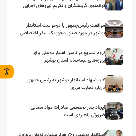
توانمندی گزینشگران و تکریم نیروهای اجرایی
تأکید کرد
موافقت رئیس‌جمهور با درخواست استاندار
بوشهر در مورد صدور مجوز یک سفر اختصاصی
به لنجداران استان‌های جنوبی
لزوم تسریع در تامین اعتبارات ملی برای
پروژه‌های نیمه‌تمام استان بوشهر
۲ پیشنهاد استاندار بوشهر به رئیس جمهور
درباره تجارت مرزی
ایجاد بندر تخصصی صادرات مواد معدنی،
ضرورتی راهبردی است
استاندار بوشهر: ۲۶۰ هزار میلیارد تومان پروژه در