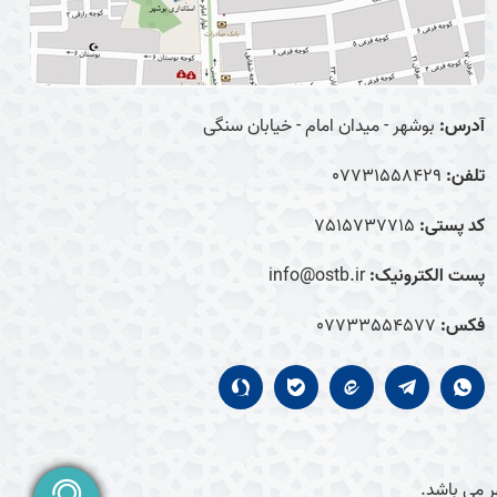
آدرس:
بوشهر - میدان امام - خیابان سنگی
تلفن:
07731558429
کد پستی:
7515737715
پست الکترونیک:
info@ostb.ir
فکس:
07733554577
 می باشد.