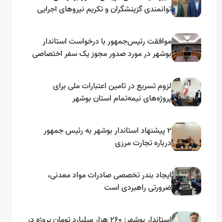
توانمندی گزینشگران و تکریم نیروهای اجرایی
تأکید کرد
موافقت رئیس‌جمهور با درخواست استاندار
بوشهر در مورد صدور مجوز یک سفر اختصاصی
به لنجداران استان‌های جنوبی
لزوم تسریع در تامین اعتبارات ملی برای
پروژه‌های نیمه‌تمام استان بوشهر
۲ پیشنهاد استاندار بوشهر به رئیس جمهور
درباره تجارت مرزی
ایجاد بندر تخصصی صادرات مواد معدنی،
ضرورتی راهبردی است
استاندار بوشهر: ۲۶۰ هزار میلیارد تومان پروژه در