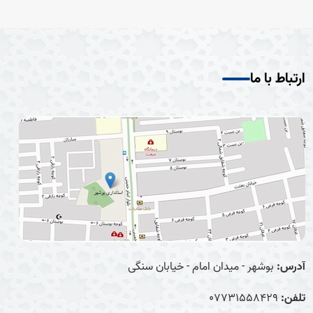
ارتباط با ما
آدرس:
بوشهر - میدان امام - خیابان سنگی
تلفن:
07731558429