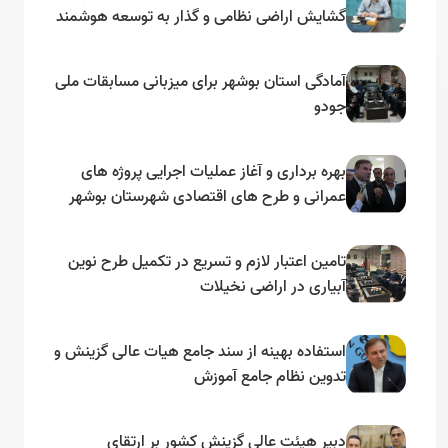
گشایش اراضی نظامی و گذار به توسعه هوشمند
و مبتنی بر دریا
آمادگی استان بوشهر برای میزبانی مسابقات ملی
جودو
بهره برداری و آغاز عملیات اجرایی پروژه های
عمرانی و طرح های اقتصادی شهرستان بوشهر
به مناسبت گرامیداشت دهه مبارک فجر
تامین اعتبار لازم و تسریع در تکمیل طرح نوین
آبیاری در اراضی نخیلات
استفاده بهینه از سند جامع هیات عالی گزینش و‌
تدوین نظام جامع آموزش
دبیر هیئت عالی گزینش کشور بر ارتقای