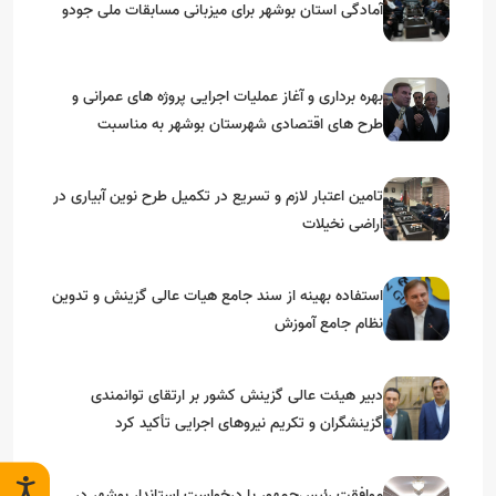
آمادگی استان بوشهر برای میزبانی مسابقات ملی جودو
بهره برداری و آغاز عملیات اجرایی پروژه های عمرانی و
طرح های اقتصادی شهرستان بوشهر به مناسبت
گرامیداشت دهه مبارک فجر
تامین اعتبار لازم و تسریع در تکمیل طرح نوین آبیاری در
اراضی نخیلات
استفاده بهینه از سند جامع هیات عالی گزینش و‌ تدوین
نظام جامع آموزش
دبیر هیئت عالی گزینش کشور بر ارتقای توانمندی
گزینشگران و تکریم نیروهای اجرایی تأکید کرد
موافقت رئیس‌جمهور با درخواست استاندار بوشهر در