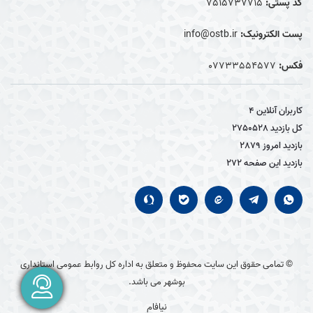
کد پستی:
7515737715
پست الکترونیک:
info@ostb.ir
فکس:
07733554577
کاربران آنلاین
4
کل بازدید
2750528
بازدید امروز
2879
بازدید این صفحه
272
© تمامی حقوق این سایت محفوظ و متعلق به اداره کل روابط عمومی استانداری
بوشهر می باشد.
نیافام