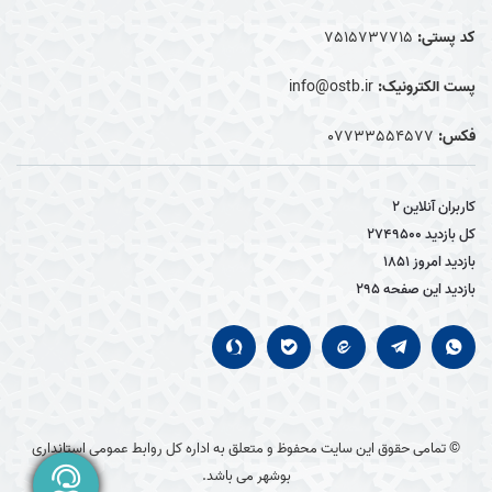
کد پستی:
7515737715
پست الکترونیک:
info@ostb.ir
فکس:
07733554577
کاربران آنلاین
2
کل بازدید
2749500
بازدید امروز
1851
بازدید این صفحه
295
© تمامی حقوق این سایت محفوظ و متعلق به اداره کل روابط عمومی استانداری
بوشهر می باشد.