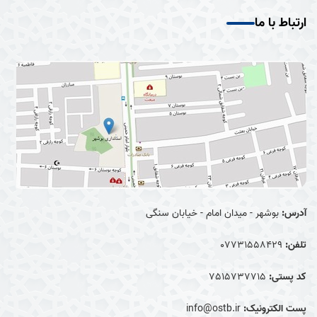
ارتباط با ما
آدرس:
بوشهر - میدان امام - خیابان سنگی
تلفن:
07731558429
کد پستی:
7515737715
پست الکترونیک:
info@ostb.ir