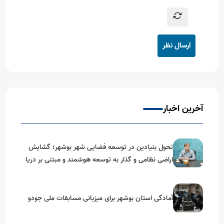
ارسال نظر
آخرین اخبار
تحول بنیادین در توسعه فضایی شهر بوشهر؛ گشایش
اراضی نظامی و گذار به توسعه هوشمند و مبتنی بر دریا
آمادگی استان بوشهر برای میزبانی مسابقات ملی جودو