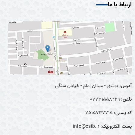
ارتباط با ما
آدرس:
بوشهر - میدان امام - خیابان سنگی
تلفن:
07731558429
کد پستی:
7515737715
پست الکترونیک:
info@ostb.ir