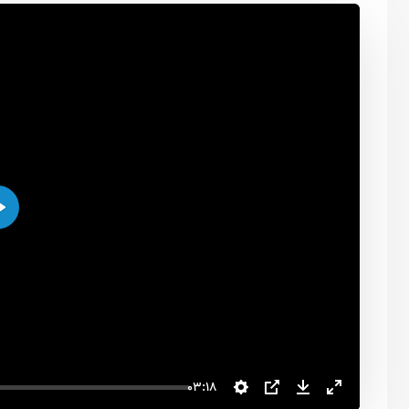
اجرا
03:18