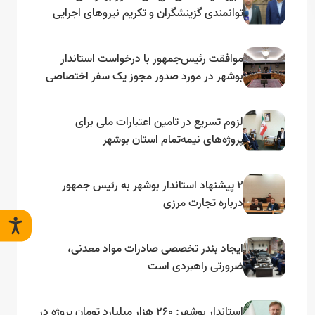
توانمندی گزینشگران و تکریم نیروهای اجرایی
تأکید کرد
موافقت رئیس‌جمهور با درخواست استاندار
بوشهر در مورد صدور مجوز یک سفر اختصاصی
به لنجداران استان‌های جنوبی
لزوم تسریع در تامین اعتبارات ملی برای
پروژه‌های نیمه‌تمام استان بوشهر
۲ پیشنهاد استاندار بوشهر به رئیس جمهور
درباره تجارت مرزی
ایجاد بندر تخصصی صادرات مواد معدنی،
ضرورتی راهبردی است
استاندار بوشهر: ۲۶۰ هزار میلیارد تومان پروژه در