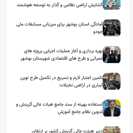
گشایش اراضی نظامی و گذار به توسعه هوشمند
و مبتنی بر دریا
آمادگی استان بوشهر برای میزبانی مسابقات ملی
جودو
بهره برداری و آغاز عملیات اجرایی پروژه های
عمرانی و طرح های اقتصادی شهرستان بوشهر
به مناسبت گرامیداشت دهه مبارک فجر
تامین اعتبار لازم و تسریع در تکمیل طرح نوین
آبیاری در اراضی نخیلات
استفاده بهینه از سند جامع هیات عالی گزینش و‌
تدوین نظام جامع آموزش
دبیر هیئت عالی گزینش کشور بر ارتقای