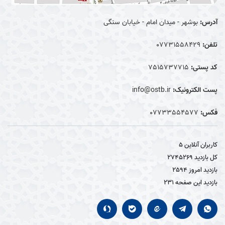
آدرس:
بوشهر - میدان امام - خیابان سنگی
تلفن:
07731558429
کد پستی:
7515737715
پست الکترونیک:
info@ostb.ir
فکس:
07733554577
کاربران آنلاین
5
کل بازدید
2745269
بازدید امروز
2594
بازدید این صفحه
231