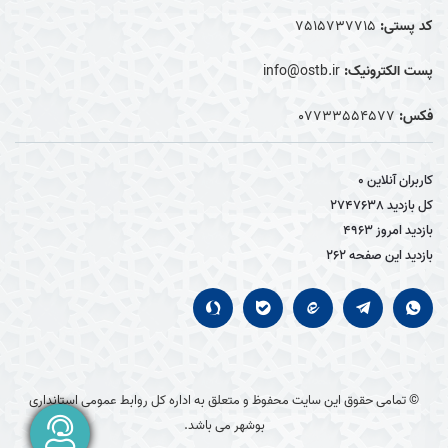
کد پستی:
7515737715
پست الکترونیک:
info@ostb.ir
فکس:
07733554577
کاربران آنلاین
0
کل بازدید
2747638
بازدید امروز
4963
بازدید این صفحه
262
© تمامی حقوق این سایت محفوظ و متعلق به اداره کل روابط عمومی استانداری
بوشهر می باشد.