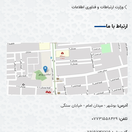
وزارت ارتباطات و فناوری اطلاعات
ارتباط با ما
آدرس:
بوشهر - میدان امام - خیابان سنگی
تلفن:
07731558429