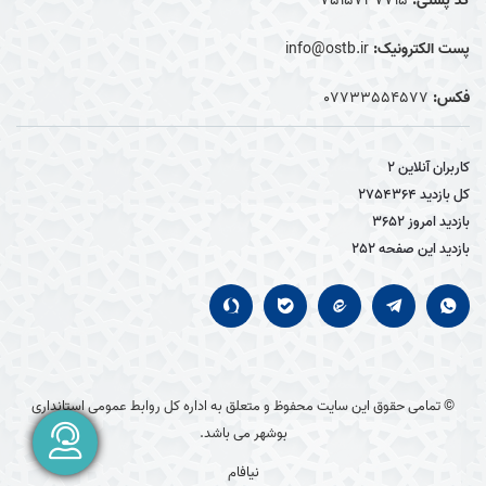
کد پستی:
7515737715
پست الکترونیک:
info@ostb.ir
فکس:
07733554577
کاربران آنلاین
2
کل بازدید
2754364
بازدید امروز
3652
بازدید این صفحه
252
© تمامی حقوق این سایت محفوظ و متعلق به اداره کل روابط عمومی استانداری
بوشهر می باشد.
نیافام