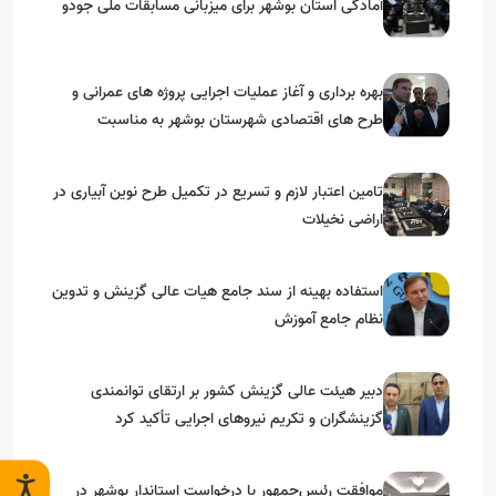
آمادگی استان بوشهر برای میزبانی مسابقات ملی جودو
بهره برداری و آغاز عملیات اجرایی پروژه های عمرانی و
طرح های اقتصادی شهرستان بوشهر به مناسبت
گرامیداشت دهه مبارک فجر
تامین اعتبار لازم و تسریع در تکمیل طرح نوین آبیاری در
اراضی نخیلات
استفاده بهینه از سند جامع هیات عالی گزینش و‌ تدوین
نظام جامع آموزش
دبیر هیئت عالی گزینش کشور بر ارتقای توانمندی
گزینشگران و تکریم نیروهای اجرایی تأکید کرد
موافقت رئیس‌جمهور با درخواست استاندار بوشهر در