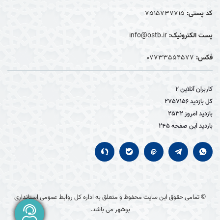
کد پستی:
7515737715
پست الکترونیک:
info@ostb.ir
فکس:
07733554577
کاربران آنلاین
2
کل بازدید
2757156
بازدید امروز
2532
بازدید این صفحه
245
© تمامی حقوق این سایت محفوظ و متعلق به اداره کل روابط عمومی استانداری
بوشهر می باشد.