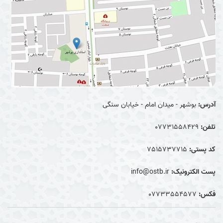
آدرس:
بوشهر - میدان امام - خیابان سنگی
تلفن:
07731558429
کد پستی:
7515737715
پست الکترونیک:
info@ostb.ir
فکس:
07733554577