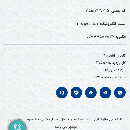
کد پستی:
7515737715
پست الکترونیک:
info@ostb.ir
فکس:
07733554577
کاربران آنلاین
4
کل بازدید
2755765
بازدید امروز
1141
بازدید این صفحه
234
© تمامی حقوق این سایت محفوظ و متعلق به اداره کل روابط عمومی استانداری
بوشهر می باشد.