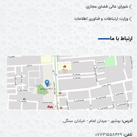
شورای عالی فضای مجازی
وزارت ارتباطات و فناوری اطلاعات
ارتباط با ما
آدرس:
بوشهر - میدان امام - خیابان سنگی
تلفن:
07731558429