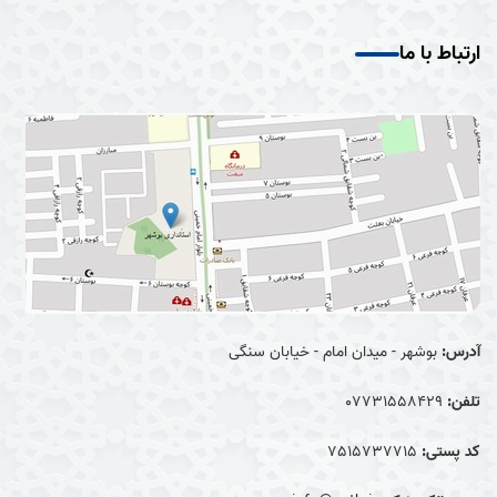
ارتباط با ما
آدرس:
بوشهر - میدان امام - خیابان سنگی
تلفن:
07731558429
کد پستی:
7515737715