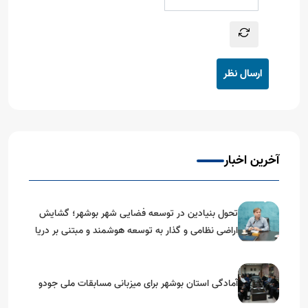
ارسال نظر
آخرین اخبار
تحول بنیادین در توسعه فضایی شهر بوشهر؛ گشایش
اراضی نظامی و گذار به توسعه هوشمند و مبتنی بر دریا
آمادگی استان بوشهر برای میزبانی مسابقات ملی جودو