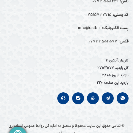
تلفن:
07731558429
کد پستی:
7515737715
پست الکترونیک:
info@ostb.ir
فکس:
07733554577
کاربران آنلاین
4
کل بازدید
2753577
بازدید امروز
2865
بازدید این صفحه
220
© تمامی حقوق این سایت محفوظ و متعلق به اداره کل روابط عمومی استانداری