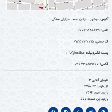
آدرس:
بوشهر - میدان امام - خیابان سنگی
تلفن:
07731558429
کد پستی:
7515737715
پست الکترونیک:
info@ostb.ir
فکس:
07733554577
کاربران آنلاین
3
کل بازدید
2750212
بازدید امروز
2563
بازدید این صفحه
1557