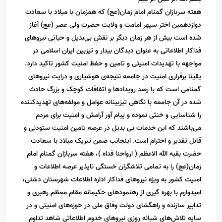
هفته سربازان گمنام امام زمان(عج) که همزمان با میلاد با سعادت
دوازدهمین اختر سپهر امامت و ولایت حضرت ولی عصر (عج) آغاز
شده است بیش از هر زمان دیگر بر نقش بی‌بدیل و حیاتی نیروهای
فداکار اطلاعاتی به عنوان دیدگان بیدار و تیزبین ایران اسلامی در
مواجهه با تهدیدات امنیتی و تامین و حفظ امنیت کشور تاکید دارد.
یقینا برقراری امنیت در جامعه نتیجه‌ی هوشیاری و درایت نیروهای
گمنامی است که با رصد رویدادها و اتفاقات کوچک و بزرگ حادث
شده در آن جامعه با نگاهی تیزبینانه عوامل و مولفه‌های تهدیدکننده
را شناسایی و خنثی نموده و پیام آور آرامش و امنیت برای مردم
می‌باشند که این خدمات بی بدیل در عرصه تامین امنیت ستودنی و
قابل تقدیر و احترام است. اینجانب ضمن‌ تبریک میلاد با سعادت
حضرت بقیه الله الاعظم ( ارواحنا فداه )، هفته سربازان گمنام امام
زمان(عج) را به تمامی تلاشگران خستگی ناپذیر عرصه اطلاعات و
امنیت کشور به ویژه نیروهای فداکار اداره اطلاعات شهرستان دشتی،
امیدوارم با بهره گیری از رهنمودهای حکیمانه مقام معظم رهبری و
تدابیر سازنده و راهگشای دولت وفاق ملی در حوزه‌های امنیتی و در
سایه تلاش‌های شبانه روزی نیروهای خدوم اطلاعاتی شاهد تداوم