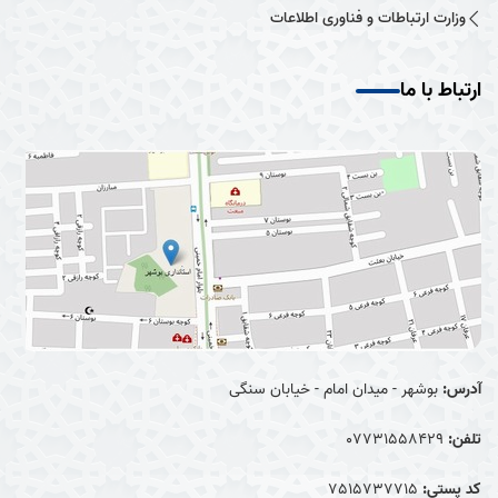
وزارت ارتباطات و فناوری اطلاعات
ارتباط با ما
آدرس:
بوشهر - میدان امام - خیابان سنگی
تلفن:
07731558429
کد پستی:
7515737715