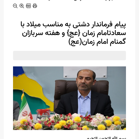
پیام فرماندار دشتی به مناسب میلاد با
سعادتامام زمان {عج} و هفته سربازان
گمنام امام زمان(عج)
بسم الله الرّحمن الرّحیم