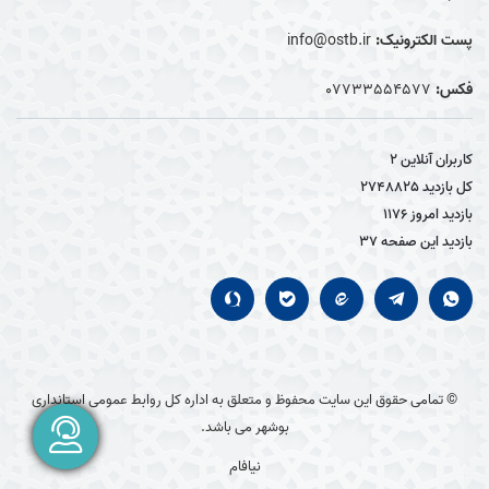
پست الکترونیک:
info@ostb.ir
فکس:
07733554577
کاربران آنلاین
2
کل بازدید
2748825
بازدید امروز
1176
بازدید این صفحه
37
© تمامی حقوق این سایت محفوظ و متعلق به اداره کل روابط عمومی استانداری
بوشهر می باشد.
نیافام