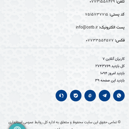
تلفن:
07731558429
کد پستی:
7515737715
پست الکترونیک:
info@ostb.ir
فکس:
07733554577
کاربران آنلاین
7
کل بازدید
2743769
بازدید امروز
1094
بازدید این صفحه
39
© تمامی حقوق این سایت محفوظ و متعلق به اداره کل روابط عمومی استانداری