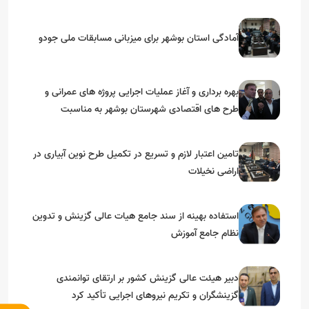
آمادگی استان بوشهر برای میزبانی مسابقات ملی جودو
بهره برداری و آغاز عملیات اجرایی پروژه های عمرانی و
طرح های اقتصادی شهرستان بوشهر به مناسبت
گرامیداشت دهه مبارک فجر
تامین اعتبار لازم و تسریع در تکمیل طرح نوین آبیاری در
اراضی نخیلات
استفاده بهینه از سند جامع هیات عالی گزینش و‌ تدوین
نظام جامع آموزش
دبیر هیئت عالی گزینش کشور بر ارتقای توانمندی
گزینشگران و تکریم نیروهای اجرایی تأکید کرد