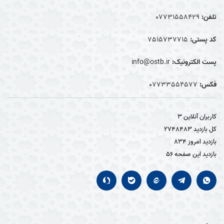
تلفن:
07731558429
کد پستی:
7515737715
پست الکترونیک:
info@ostb.ir
فکس:
07733554577
کاربران آنلاین
3
کل بازدید
2748483
بازدید امروز
834
بازدید این صفحه
56