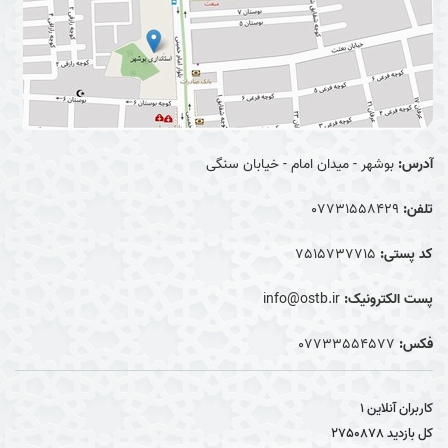
آدرس:
بوشهر - میدان امام - خیابان سنگی
تلفن:
07731558429
کد پستی:
7515737715
پست الکترونیک:
info@ostb.ir
فکس:
07733554577
کاربران آنلاین
1
کل بازدید
2750878