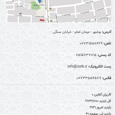
آدرس:
بوشهر - میدان امام - خیابان سنگی
تلفن:
07731558429
کد پستی:
7515737715
پست الکترونیک:
info@ostb.ir
فکس:
07733554577
کاربران آنلاین
0
کل بازدید
2749780
بازدید امروز
2131
بازدید این صفحه
41