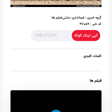
گروه خبری :
فرمانداری دشتی,فیلم ها
کد خبر :
47059
کپی لینک کوتاه
کلمات کلیدی
فیلم ها