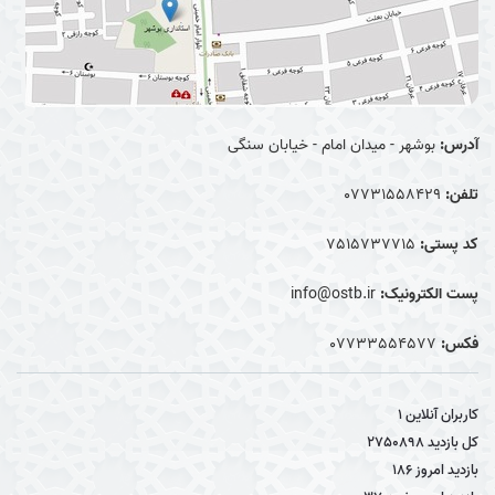
آدرس:
بوشهر - میدان امام - خیابان سنگی
تلفن:
07731558429
کد پستی:
7515737715
پست الکترونیک:
info@ostb.ir
فکس:
07733554577
کاربران آنلاین
1
کل بازدید
2750898
بازدید امروز
186