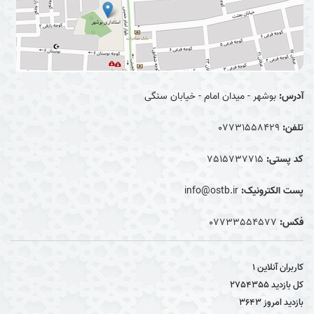
آدرس:
بوشهر - میدان امام - خیابان سنگی
تلفن:
07731558429
کد پستی:
7515737715
پست الکترونیک:
info@ostb.ir
فکس:
07733554577
کاربران آنلاین
1
کل بازدید
2754355
بازدید امروز
3643