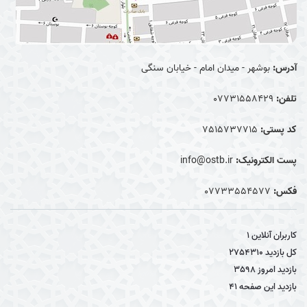
آدرس:
بوشهر - میدان امام - خیابان سنگی
تلفن:
07731558429
کد پستی:
7515737715
پست الکترونیک:
info@ostb.ir
فکس:
07733554577
کاربران آنلاین
1
کل بازدید
2754310
بازدید امروز
3598
بازدید این صفحه
41