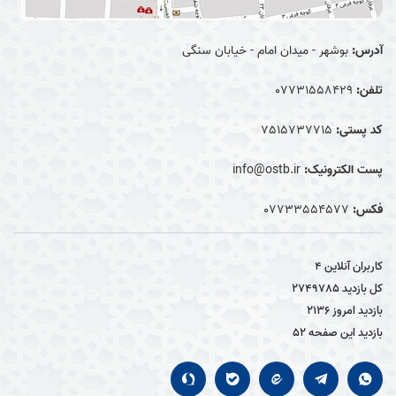
آدرس:
بوشهر - میدان امام - خیابان سنگی
تلفن:
07731558429
کد پستی:
7515737715
پست الکترونیک:
info@ostb.ir
فکس:
07733554577
کاربران آنلاین
4
کل بازدید
2749785
بازدید امروز
2136
بازدید این صفحه
52