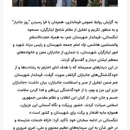
به گزارش روابط عمومی فرمانداری، همزمان با فرا رسیدن "روز جانباز"
و به منظور تکریم و تجلیل از مقام شامخ ایثارگران، مسعود
تنگستانی، فرماندار شهرستان جم، به همراه حجت‌الاسلام
والمسلمین هاشمی نژاد امام جمعه شهرستان و رئیس بنیاد شهید و
امور ایثارگران شهرستان، با شماری از جانبازان معزز و خانواده‌های
معظم ایشان دیدار و گفت‌وگو کردند.
در این دیدارهای صمیمانه که با هدف ادای احترام به رشادت‌ها و از
خودگذشتگی‌های جانبازان گرانقدر صورت گرفت، فرماندار شهرستان
جم ضمن تجلیل از صبر و استقامت جانبازان، بیان داشت: «جانبازان
عزیز این مرز و بوم، با از خودگذشتگی بی‌نظیر و فدا کردن سلامت
جسم و جان خود، از کیان این انقلاب و نظام مقدس جمهوری
اسلامی صیانت کردند. حضور پربرکت و نگاه آسمانی این عزیزان،
همواره مایه افتخار و برکت برای شهرستان و کشور است.»
تنگستانی در ادامه سخنان خود تأکید کرد: «ارائه خدمات شایسته و
در خور شأن به این سرمایه‌های عظیم معنوی و ملی، امری ضروری و