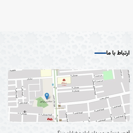
ارتباط با ما
آدرس:
بوشهر - میدان امام - خیابان سنگی