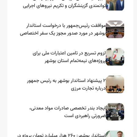
توانمندی گزینشگران و تکریم نیروهای اجرایی
تأکید کرد
موافقت رئیس‌جمهور با درخواست استاندار
بوشهر در مورد صدور مجوز یک سفر اختصاصی
به لنجداران استان‌های جنوبی
لزوم تسریع در تامین اعتبارات ملی برای
پروژه‌های نیمه‌تمام استان بوشهر
۲ پیشنهاد استاندار بوشهر به رئیس جمهور
درباره تجارت مرزی
ایجاد بندر تخصصی صادرات مواد معدنی،
ضرورتی راهبردی است
استاندار بوشهر: ۲۶۰ هزار میلیارد تومان پروژه در