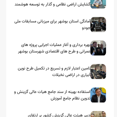
گشایش اراضی نظامی و گذار به توسعه هوشمند
و مبتنی بر دریا
آمادگی استان بوشهر برای میزبانی مسابقات ملی
جودو
بهره برداری و آغاز عملیات اجرایی پروژه های
عمرانی و طرح های اقتصادی شهرستان بوشهر
به مناسبت گرامیداشت دهه مبارک فجر
تامین اعتبار لازم و تسریع در تکمیل طرح نوین
آبیاری در اراضی نخیلات
استفاده بهینه از سند جامع هیات عالی گزینش و‌
تدوین نظام جامع آموزش
دبیر هیئت عالی گزینش کشور بر ارتقای