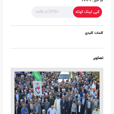
کد خبر :
47129
کپی لینک کوتاه
کلمات کلیدی
تصاویر