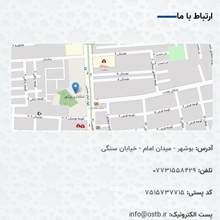
ارتباط با ما
آدرس:
بوشهر - میدان امام - خیابان سنگی
تلفن:
07731558429
کد پستی:
7515737715
پست الکترونیک:
info@ostb.ir