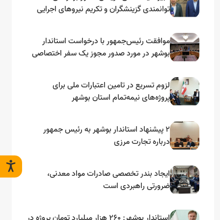
توانمندی گزینشگران و تکریم نیروهای اجرایی
تأکید کرد
موافقت رئیس‌جمهور با درخواست استاندار
بوشهر در مورد صدور مجوز یک سفر اختصاصی
به لنجداران استان‌های جنوبی
لزوم تسریع در تامین اعتبارات ملی برای
پروژه‌های نیمه‌تمام استان بوشهر
۲ پیشنهاد استاندار بوشهر به رئیس جمهور
درباره تجارت مرزی
ایجاد بندر تخصصی صادرات مواد معدنی،
ضرورتی راهبردی است
استاندار بوشهر: ۲۶۰ هزار میلیارد تومان پروژه در