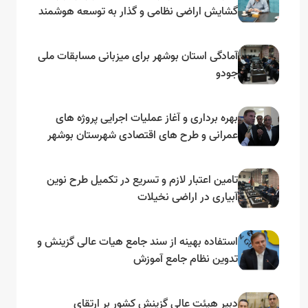
گشایش اراضی نظامی و گذار به توسعه هوشمند
و مبتنی بر دریا
آمادگی استان بوشهر برای میزبانی مسابقات ملی
جودو
بهره برداری و آغاز عملیات اجرایی پروژه های
عمرانی و طرح های اقتصادی شهرستان بوشهر
به مناسبت گرامیداشت دهه مبارک فجر
تامین اعتبار لازم و تسریع در تکمیل طرح نوین
آبیاری در اراضی نخیلات
استفاده بهینه از سند جامع هیات عالی گزینش و‌
تدوین نظام جامع آموزش
دبیر هیئت عالی گزینش کشور بر ارتقای