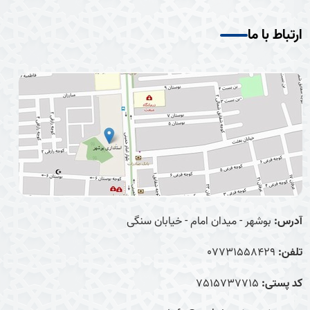
ارتباط با ما
آدرس:
بوشهر - میدان امام - خیابان سنگی
تلفن:
07731558429
کد پستی:
7515737715