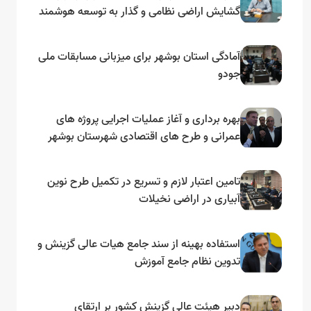
گشایش اراضی نظامی و گذار به توسعه هوشمند
و مبتنی بر دریا
آمادگی استان بوشهر برای میزبانی مسابقات ملی
جودو
بهره برداری و آغاز عملیات اجرایی پروژه های
عمرانی و طرح های اقتصادی شهرستان بوشهر
به مناسبت گرامیداشت دهه مبارک فجر
تامین اعتبار لازم و تسریع در تکمیل طرح نوین
آبیاری در اراضی نخیلات
استفاده بهینه از سند جامع هیات عالی گزینش و‌
تدوین نظام جامع آموزش
دبیر هیئت عالی گزینش کشور بر ارتقای