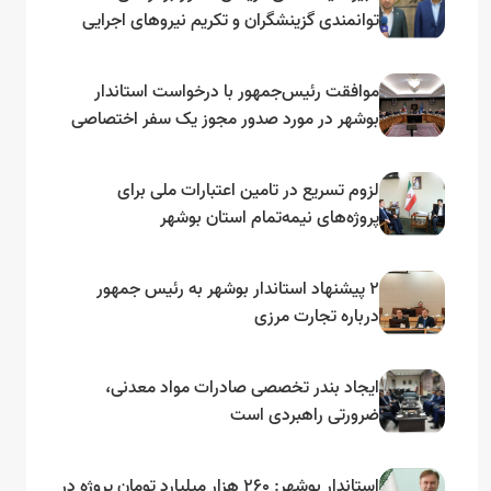
توانمندی گزینشگران و تکریم نیروهای اجرایی
تأکید کرد
موافقت رئیس‌جمهور با درخواست استاندار
بوشهر در مورد صدور مجوز یک سفر اختصاصی
به لنجداران استان‌های جنوبی
لزوم تسریع در تامین اعتبارات ملی برای
پروژه‌های نیمه‌تمام استان بوشهر
۲ پیشنهاد استاندار بوشهر به رئیس جمهور
درباره تجارت مرزی
ایجاد بندر تخصصی صادرات مواد معدنی،
ضرورتی راهبردی است
استاندار بوشهر: ۲۶۰ هزار میلیارد تومان پروژه در