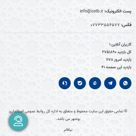
پست الکترونیک:
info@ostb.ir
فکس:
07733554577
کاربران آنلاین
1
کل بازدید
2751890
بازدید امروز
1178
بازدید این صفحه
41
© تمامی حقوق این سایت محفوظ و متعلق به اداره کل روابط عمومی استانداری
بوشهر می باشد.
نیافام