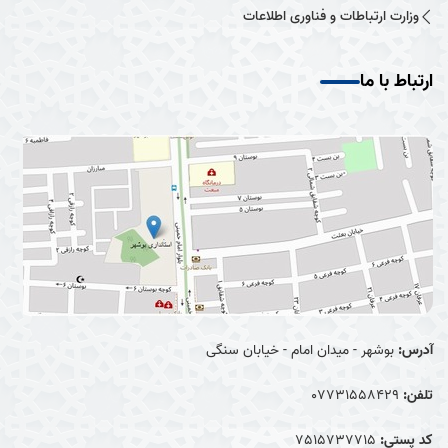
وزارت ارتباطات و فناوری اطلاعات
ارتباط با ما
آدرس:
بوشهر - میدان امام - خیابان سنگی
تلفن:
07731558429
کد پستی:
7515737715