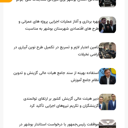
بهره برداری و آغاز عملیات اجرایی پروژه های عمرانی و
طرح های اقتصادی شهرستان بوشهر به مناسبت
گرامیداشت دهه مبارک فجر
تامین اعتبار لازم و تسریع در تکمیل طرح نوین آبیاری در
اراضی نخیلات
استفاده بهینه از سند جامع هیات عالی گزینش و‌ تدوین
نظام جامع آموزش
دبیر هیئت عالی گزینش کشور بر ارتقای توانمندی
گزینشگران و تکریم نیروهای اجرایی تأکید کرد
موافقت رئیس‌جمهور با درخواست استاندار بوشهر در