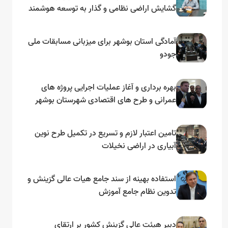
گشایش اراضی نظامی و گذار به توسعه هوشمند
و مبتنی بر دریا
آمادگی استان بوشهر برای میزبانی مسابقات ملی
جودو
بهره برداری و آغاز عملیات اجرایی پروژه های
عمرانی و طرح های اقتصادی شهرستان بوشهر
به مناسبت گرامیداشت دهه مبارک فجر
تامین اعتبار لازم و تسریع در تکمیل طرح نوین
آبیاری در اراضی نخیلات
استفاده بهینه از سند جامع هیات عالی گزینش و‌
تدوین نظام جامع آموزش
دبیر هیئت عالی گزینش کشور بر ارتقای