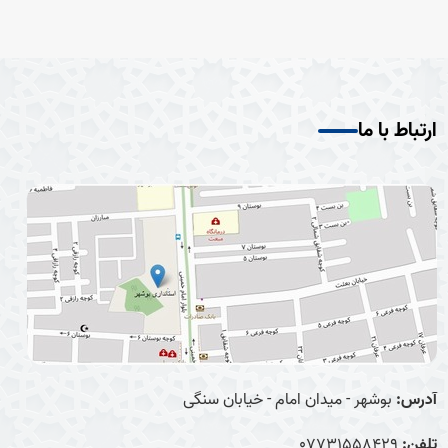
ارتباط با ما
آدرس:
بوشهر - میدان امام - خیابان سنگی
تلفن:
07731558429