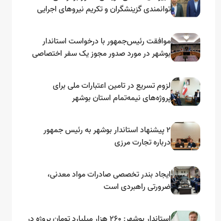
توانمندی گزینشگران و تکریم نیروهای اجرایی
تأکید کرد
موافقت رئیس‌جمهور با درخواست استاندار
بوشهر در مورد صدور مجوز یک سفر اختصاصی
به لنجداران استان‌های جنوبی
لزوم تسریع در تامین اعتبارات ملی برای
پروژه‌های نیمه‌تمام استان بوشهر
۲ پیشنهاد استاندار بوشهر به رئیس جمهور
درباره تجارت مرزی
ایجاد بندر تخصصی صادرات مواد معدنی،
ضرورتی راهبردی است
استاندار بوشهر: ۲۶۰ هزار میلیارد تومان پروژه در