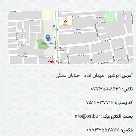
آدرس:
بوشهر - میدان امام - خیابان سنگی
تلفن:
07731558429
کد پستی:
7515737715
پست الکترونیک:
info@ostb.ir
فکس:
07733554577