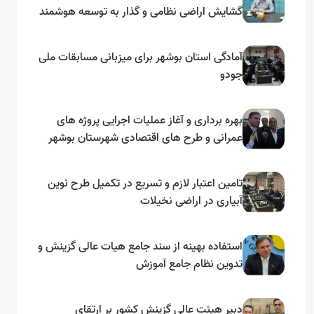
گشایش اراضی نظامی و گذار به توسعه هوشمند
و مبتنی بر دریا
آمادگی استان بوشهر برای میزبانی مسابقات ملی
جودو
بهره برداری و آغاز عملیات اجرایی پروژه های
عمرانی و طرح های اقتصادی شهرستان بوشهر
به مناسبت گرامیداشت دهه مبارک فجر
تامین اعتبار لازم و تسریع در تکمیل طرح نوین
آبیاری در اراضی نخیلات
استفاده بهینه از سند جامع هیات عالی گزینش و‌
تدوین نظام جامع آموزش
دبیر هیئت عالی گزینش کشور بر ارتقای