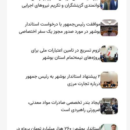
توانمندی گزینشگران و تکریم نیروهای اجرایی
تأکید کرد
موافقت رئیس‌جمهور با درخواست استاندار
بوشهر در مورد صدور مجوز یک سفر اختصاصی
به لنجداران استان‌های جنوبی
لزوم تسریع در تامین اعتبارات ملی برای
پروژه‌های نیمه‌تمام استان بوشهر
۲ پیشنهاد استاندار بوشهر به رئیس جمهور
درباره تجارت مرزی
ایجاد بندر تخصصی صادرات مواد معدنی،
ضرورتی راهبردی است
استاندار بوشهر: ۲۶۰ هزار میلیارد تومان پروژه در