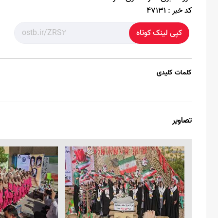
کد خبر :
47131
کپی لینک کوتاه
کلمات کلیدی
تصاویر