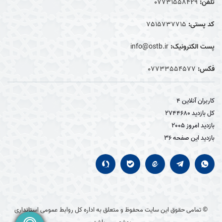
تلفن:
07731558429
کد پستی:
7515737715
پست الکترونیک:
info@ostb.ir
فکس:
07733554577
کاربران آنلاین
4
کل بازدید
2744680
بازدید امروز
2005
بازدید این صفحه
36
© تمامی حقوق این سایت محفوظ و متعلق به اداره کل روابط عمومی استانداری