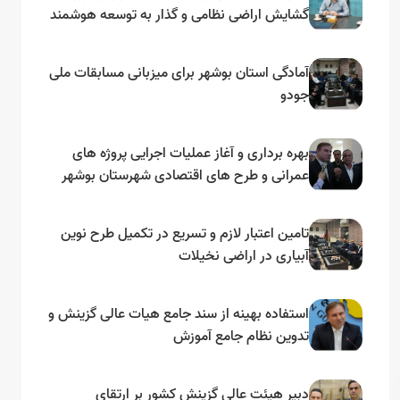
گشایش اراضی نظامی و گذار به توسعه هوشمند
و مبتنی بر دریا
آمادگی استان بوشهر برای میزبانی مسابقات ملی
جودو
بهره برداری و آغاز عملیات اجرایی پروژه های
عمرانی و طرح های اقتصادی شهرستان بوشهر
به مناسبت گرامیداشت دهه مبارک فجر
تامین اعتبار لازم و تسریع در تکمیل طرح نوین
آبیاری در اراضی نخیلات
استفاده بهینه از سند جامع هیات عالی گزینش و‌
تدوین نظام جامع آموزش
دبیر هیئت عالی گزینش کشور بر ارتقای