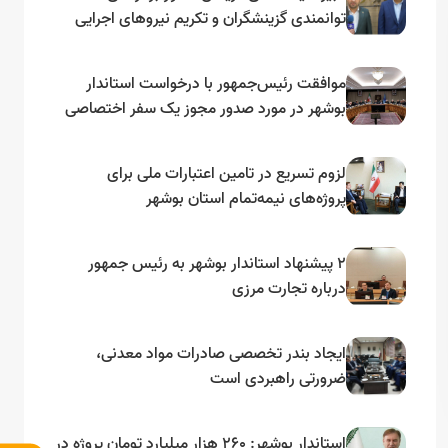
توانمندی گزینشگران و تکریم نیروهای اجرایی
تأکید کرد
موافقت رئیس‌جمهور با درخواست استاندار
بوشهر در مورد صدور مجوز یک سفر اختصاصی
به لنجداران استان‌های جنوبی
لزوم تسریع در تامین اعتبارات ملی برای
پروژه‌های نیمه‌تمام استان بوشهر
۲ پیشنهاد استاندار بوشهر به رئیس جمهور
درباره تجارت مرزی
ایجاد بندر تخصصی صادرات مواد معدنی،
ضرورتی راهبردی است
استاندار بوشهر: ۲۶۰ هزار میلیارد تومان پروژه در