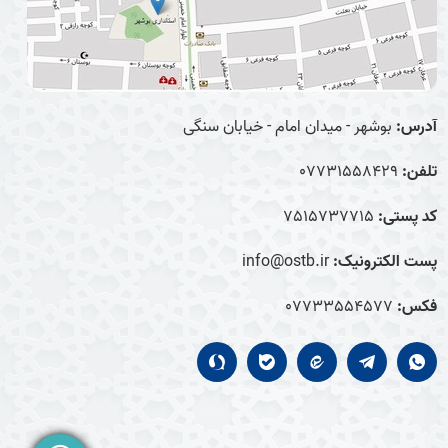
آدرس:
بوشهر - میدان امام - خیابان سنگی
تلفن:
07731558429
کد پستی:
7515737715
پست الکترونیک:
info@ostb.ir
فکس:
07733554577