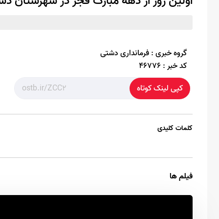
اولین روز از دهه مبارک فجر در شهرستان د
گروه خبری :
فرمانداری دشتی
کد خبر :
46776
کپی لینک کوتاه
کلمات کلیدی
فیلم ها