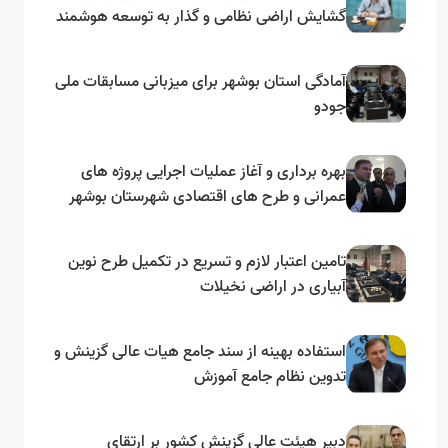
گشایش اراضی نظامی و گذار به توسعه هوشمند
و مبتنی بر دریا
آمادگی استان بوشهر برای میزبانی مسابقات ملی
جودو
بهره برداری و آغاز عملیات اجرایی پروژه های
عمرانی و طرح های اقتصادی شهرستان بوشهر
به مناسبت گرامیداشت دهه مبارک فجر
تامین اعتبار لازم و تسریع در تکمیل طرح نوین
آبیاری در اراضی نخیلات
استفاده بهینه از سند جامع هیات عالی گزینش و‌
تدوین نظام جامع آموزش
دبیر هیئت عالی گزینش کشور بر ارتقای