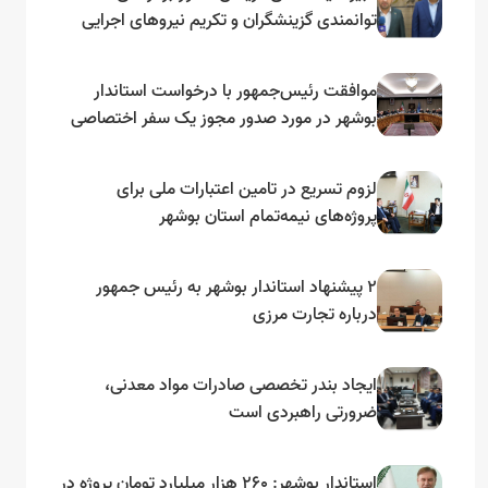
توانمندی گزینشگران و تکریم نیروهای اجرایی
تأکید کرد
موافقت رئیس‌جمهور با درخواست استاندار
بوشهر در مورد صدور مجوز یک سفر اختصاصی
به لنجداران استان‌های جنوبی
لزوم تسریع در تامین اعتبارات ملی برای
پروژه‌های نیمه‌تمام استان بوشهر
۲ پیشنهاد استاندار بوشهر به رئیس جمهور
درباره تجارت مرزی
ایجاد بندر تخصصی صادرات مواد معدنی،
ضرورتی راهبردی است
استاندار بوشهر: ۲۶۰ هزار میلیارد تومان پروژه در