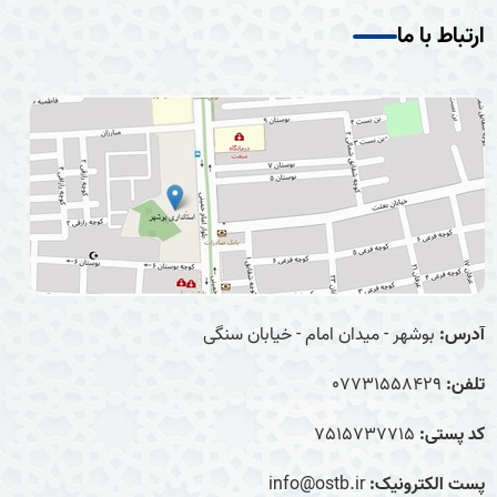
ارتباط با ما
آدرس:
بوشهر - میدان امام - خیابان سنگی
تلفن:
07731558429
کد پستی:
7515737715
پست الکترونیک:
info@ostb.ir