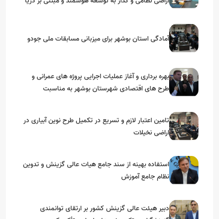
اراضی نظامی و گذار به توسعه هوشمند و مبتنی بر دریا
آمادگی استان بوشهر برای میزبانی مسابقات ملی جودو
بهره برداری و آغاز عملیات اجرایی پروژه های عمرانی و
طرح های اقتصادی شهرستان بوشهر به مناسبت
گرامیداشت دهه مبارک فجر
تامین اعتبار لازم و تسریع در تکمیل طرح نوین آبیاری در
اراضی نخیلات
استفاده بهینه از سند جامع هیات عالی گزینش و‌ تدوین
نظام جامع آموزش
دبیر هیئت عالی گزینش کشور بر ارتقای توانمندی