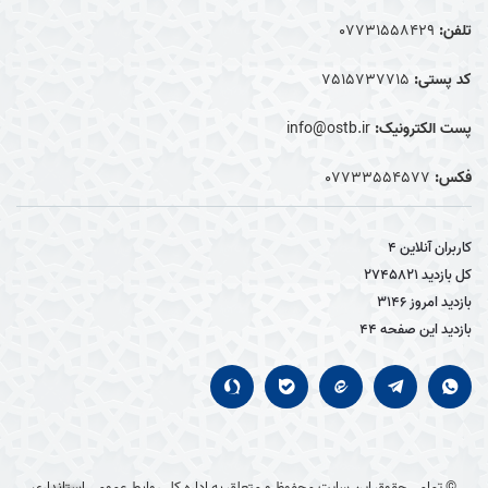
تلفن:
07731558429
کد پستی:
7515737715
پست الکترونیک:
info@ostb.ir
فکس:
07733554577
کاربران آنلاین
4
کل بازدید
2745821
بازدید امروز
3146
بازدید این صفحه
44
© تمامی حقوق این سایت محفوظ و متعلق به اداره کل روابط عمومی استانداری