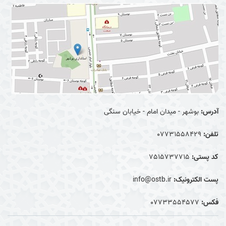
آدرس:
بوشهر - میدان امام - خیابان سنگی
تلفن:
07731558429
کد پستی:
7515737715
پست الکترونیک:
info@ostb.ir
فکس:
07733554577