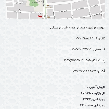
آدرس:
بوشهر - میدان امام - خیابان سنگی
تلفن:
07731558429
کد پستی:
7515737715
پست الکترونیک:
info@ostb.ir
فکس:
07733554577
کاربران آنلاین
0
کل بازدید
2745907
بازدید امروز
3232
بازدید این صفحه
43