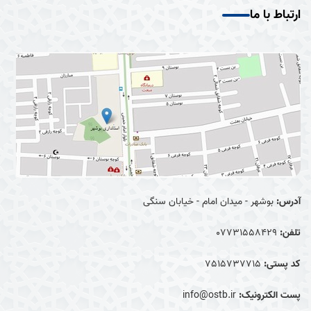
ارتباط با ما
آدرس:
بوشهر - میدان امام - خیابان سنگی
تلفن:
07731558429
کد پستی:
7515737715
پست الکترونیک:
info@ostb.ir