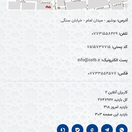
آدرس:
بوشهر - میدان امام - خیابان سنگی
تلفن:
07731558429
کد پستی:
7515737715
پست الکترونیک:
info@ostb.ir
فکس:
07733554577
کاربران آنلاین
2
کل بازدید
2747967
بازدید امروز
318
بازدید این صفحه
303