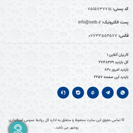
کد پستی:
7515737715
پست الکترونیک:
info@ostb.ir
فکس:
07733554577
کاربران آنلاین
1
کل بازدید
2748469
بازدید امروز
820
بازدید این صفحه
2257
© تمامی حقوق این سایت محفوظ و متعلق به اداره کل روابط عمومی استانداری
بوشهر می باشد.