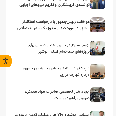
توانمندی گزینشگران و تکریم نیروهای اجرایی
تأکید کرد
موافقت رئیس‌جمهور با درخواست استاندار
بوشهر در مورد صدور مجوز یک سفر اختصاصی
به لنجداران استان‌های جنوبی
لزوم تسریع در تامین اعتبارات ملی برای
پروژه‌های نیمه‌تمام استان بوشهر
۲ پیشنهاد استاندار بوشهر به رئیس جمهور
درباره تجارت مرزی
ایجاد بندر تخصصی صادرات مواد معدنی،
ضرورتی راهبردی است
استاندار بوشهر: ۲۶۰ هزار میلیارد تومان پروژه در