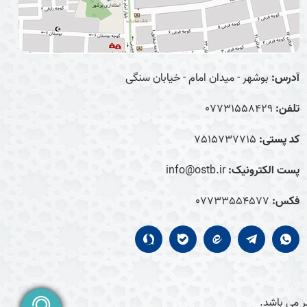
آدرس:
بوشهر - میدان امام - خیابان سنگی
تلفن:
07731558429
کد پستی:
7515737715
پست الکترونیک:
info@ostb.ir
فکس:
07733554577
 می باشد.