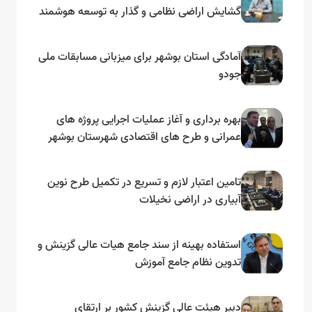
گشایش اراضی نظامی و گذار به توسعه هوشمند
و مبتنی بر دریا
آمادگی استان بوشهر برای میزبانی مسابقات ملی
جودو
بهره برداری و آغاز عملیات اجرایی پروژه های
عمرانی و طرح های اقتصادی شهرستان بوشهر
به مناسبت گرامیداشت دهه مبارک فجر
تامین اعتبار لازم و تسریع در تکمیل طرح نوین
آبیاری در اراضی نخیلات
استفاده بهینه از سند جامع هیات عالی گزینش و‌
تدوین نظام جامع آموزش
دبیر هیئت عالی گزینش کشور بر ارتقای