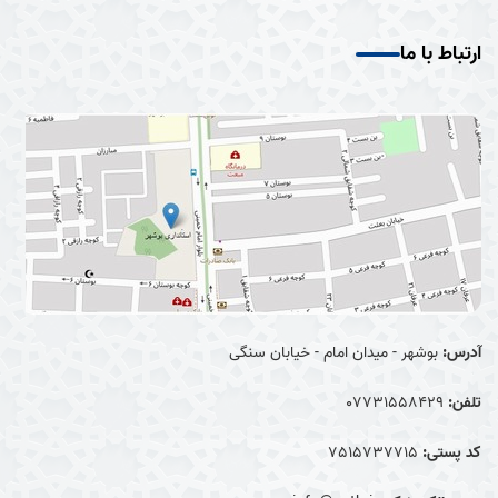
ارتباط با ما
آدرس:
بوشهر - میدان امام - خیابان سنگی
تلفن:
07731558429
کد پستی:
7515737715