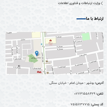
وزارت ارتباطات و فناوری اطلاعات
ارتباط با ما
آدرس:
بوشهر - میدان امام - خیابان سنگی
تلفن:
07731558429
کد پستی:
7515737715