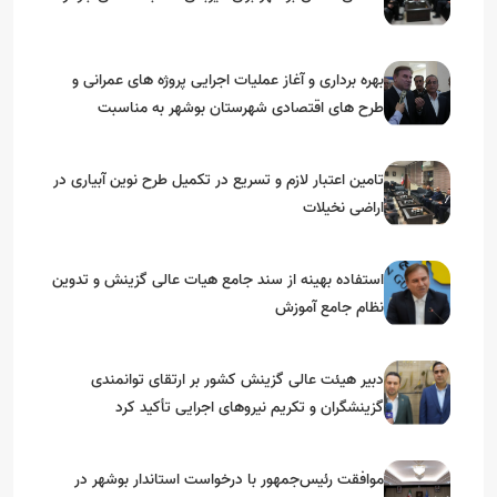
بهره برداری و آغاز عملیات اجرایی پروژه های عمرانی و
طرح های اقتصادی شهرستان بوشهر به مناسبت
گرامیداشت دهه مبارک فجر
تامین اعتبار لازم و تسریع در تکمیل طرح نوین آبیاری در
اراضی نخیلات
استفاده بهینه از سند جامع هیات عالی گزینش و‌ تدوین
نظام جامع آموزش
دبیر هیئت عالی گزینش کشور بر ارتقای توانمندی
گزینشگران و تکریم نیروهای اجرایی تأکید کرد
موافقت رئیس‌جمهور با درخواست استاندار بوشهر در