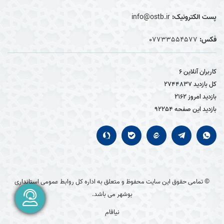
پست الکترونیک:
info@ostb.ir
فکس:
07733554577
کاربران آنلاین
6
کل بازدید
2744837
بازدید امروز
2162
بازدید این صفحه
92254
© تمامی حقوق این سایت محفوظ و متعلق به اداره کل روابط عمومی استانداری
بوشهر می باشد.
نیافام