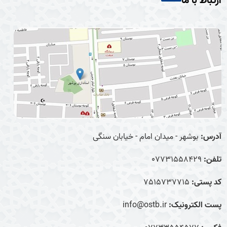
ارتباط با ما
آدرس:
بوشهر - میدان امام - خیابان سنگی
تلفن:
07731558429
کد پستی:
7515737715
پست الکترونیک:
info@ostb.ir