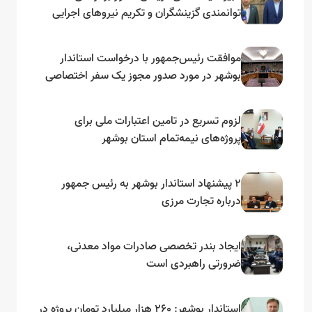
توانمندی گزینشگران و تکریم نیروهای اجرایی
تأکید کرد
موافقت رئیس‌جمهور با درخواست استاندار
بوشهر در مورد صدور مجوز یک سفر اختصاصی
به لنجداران استان‌های جنوبی
لزوم تسریع در تامین اعتبارات ملی برای
پروژه‌های نیمه‌تمام استان بوشهر
۲ پیشنهاد استاندار بوشهر به رئیس جمهور
درباره تجارت مرزی
ایجاد بندر تخصصی صادرات مواد معدنی،
ضرورتی راهبردی است
استاندار بوشهر: ۲۶۰ هزار میلیارد تومان پروژه در