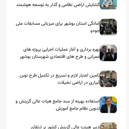
گشایش اراضی نظامی و گذار به توسعه هوشمند
و مبتنی بر دریا
آمادگی استان بوشهر برای میزبانی مسابقات ملی
جودو
بهره برداری و آغاز عملیات اجرایی پروژه های
عمرانی و طرح های اقتصادی شهرستان بوشهر
به مناسبت گرامیداشت دهه مبارک فجر
تامین اعتبار لازم و تسریع در تکمیل طرح نوین
آبیاری در اراضی نخیلات
استفاده بهینه از سند جامع هیات عالی گزینش و‌
تدوین نظام جامع آموزش
دبیر هیئت عالی گزینش کشور بر ارتقای