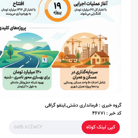
گروه خبری :
فرمانداری دشتی,اینفو گرافی
کد خبر :
46771
کپی لینک کوتاه