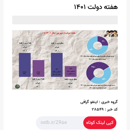
هفته دولت 1401
گروه خبری :
اینفو گرافی
کد خبر :
28549
کپی لینک کوتاه