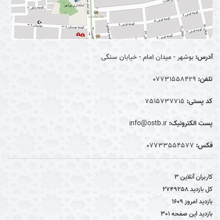
آدرس:
بوشهر - میدان امام - خیابان سنگی
تلفن:
07731558429
کد پستی:
7515737715
پست الکترونیک:
info@ostb.ir
فکس:
07733554577
کاربران آنلاین
3
کل بازدید
2749258
بازدید امروز
1609
بازدید این صفحه
301