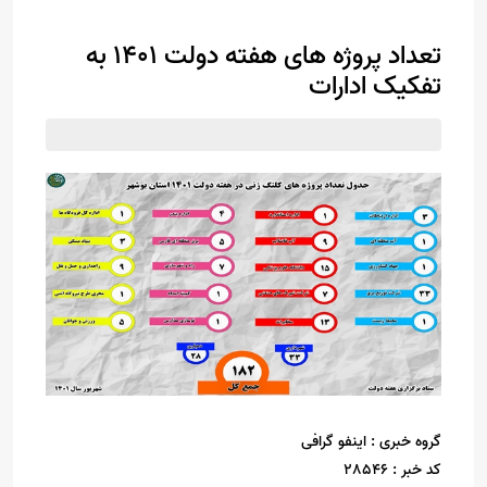
تعداد پروژه های هفته دولت 1401 به
تفکیک ادارات
گروه خبری :
اینفو گرافی
کد خبر :
28546