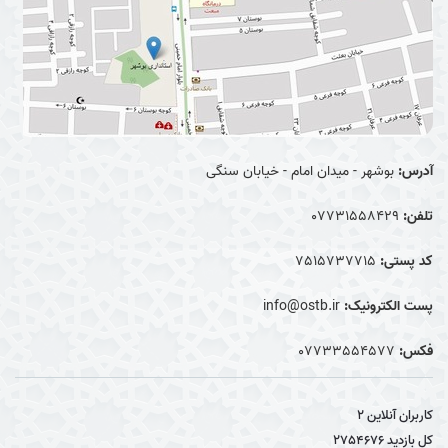
آدرس:
بوشهر - میدان امام - خیابان سنگی
تلفن:
07731558429
کد پستی:
7515737715
پست الکترونیک:
info@ostb.ir
فکس:
07733554577
کاربران آنلاین
2
کل بازدید
2754676